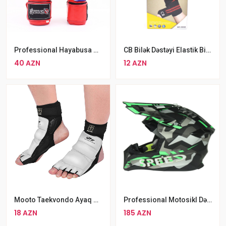
Professional Hayabusa Sport Boks Əlcəyi Qırmızı Rengli MMA Boks Əlcəyi
CB Bilək Dəstəyi Elastik Bilək Bandı
40 AZN
12 AZN
Mooto Taekvondo Ayaq Qoruyucusu
Professional Motosikl Dəbilqəsi WLT-189, Uniseks Kask
18 AZN
185 AZN