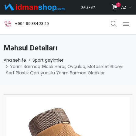
0
AZ
GALEREYA
+994 99 334 23 29
Məhsul Detalları
Ana səhifə
Sport geyimlər
Yarım Barmaq Əlcək Hərbi, Ovçuluq, Motosiklet Əlcəyi
Sərt Plastik Qoruyuculu Yarım Barmaq Əlcəklər