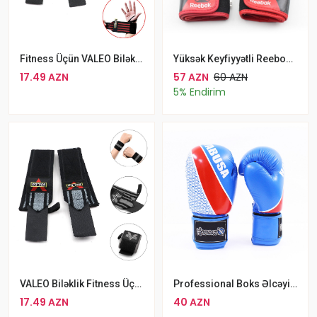
Fitness Üçün VALEO Biləklik Bilək Qoruyucu Qayiş Çüt Biləklik
Yüksək Keyfiyyətli Reebok MMA Əlcəkləri UFC Qaydasız Döyüş Əlcəyi
17.49 AZN
57 AZN
60 AZN
5% Endirim
VALEO Biləklik Fitness Üçün Cüt
Professional Boks Əlcəyi Hayabusa Sport Boks Əlcəkləri
17.49 AZN
40 AZN