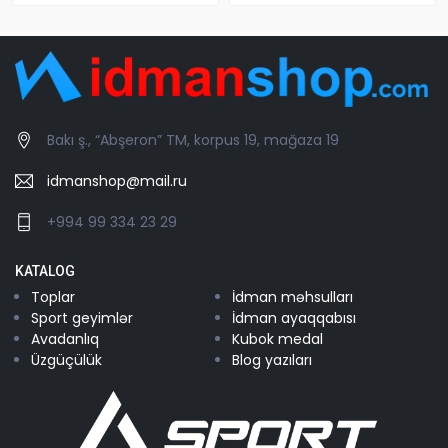
Bakı ş., “Abşeron” TM, korpus 19, mağaza 19
idmanshop@mail.ru
+994 99 334 23 29
KATALOG
Toplar
İdman məhsulları
Sport geyimlər
İdman ayaqqabısı
Avadanlıq
Kubok medal
Üzgüçülük
Blog yazıları