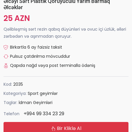
Əlcəyi Sərt Plastik Qoruyuculu Yarım Barmaq
Əlcəklər
25 AZN
Qəlibləşmiş sərt rezin qabıq düyünləri və ovuc içi üzlük, əlləri
zərbədən və aşınmadan qoruyur.
Birkartla 6 ay faizsiz taksit
Pulsuz çatdırılma mövcuddur
Qapıda nağd vəya post terminalla ödəniş
Kod:
2035
Kategoriya:
Sport geyimlər
Taglar:
İdman Geyimləri
+994 99 334 23 29
Telefon
Bir Kliklə Al