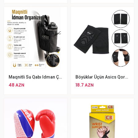
Böyüklər Üçün Asics Qoruyucu Dizlik 02 Standart Ölçülü Dizlik Qara
Maqnitli Su Qabı Idman Çantası
18.7 AZN
48 AZN